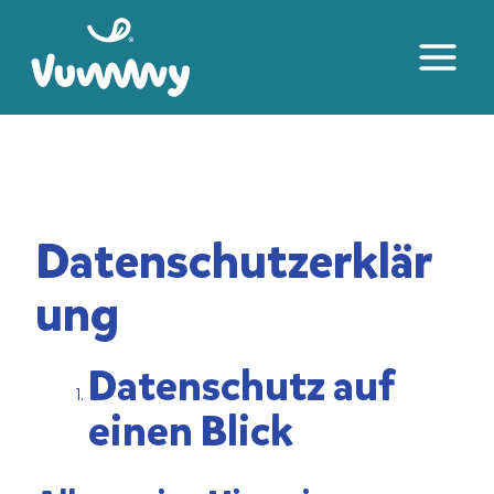
Zum
Main
Inhalt
Menu
springen
Datenschutzerklär
ung
Datenschutz auf
einen Blick